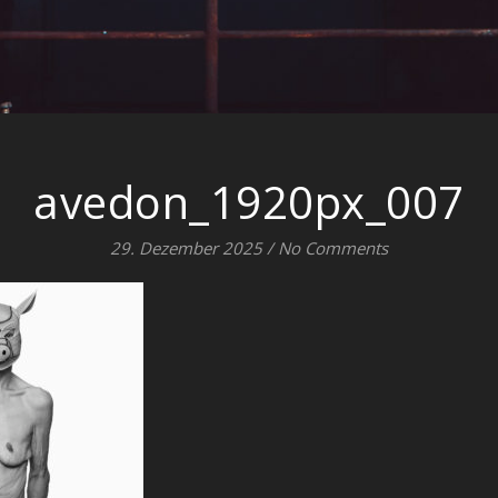
avedon_1920px_007
29. Dezember 2025
/
No Comments